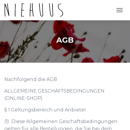
N
A
V
I
G
AGB
A
T
I
O
N
U
M
Nachfolgend die AGB
S
C
ALLGEMEINE GESCHÄFTSBEDINGUNGEN
H
A
(ONLINE-SHOP)
L
T
§ 1 Geltungsbereich und Anbieter
E
N
(1) Diese Allgemeinen Geschäftsbedingungen
gelten für alle Bestellungen, die Sie bei dem