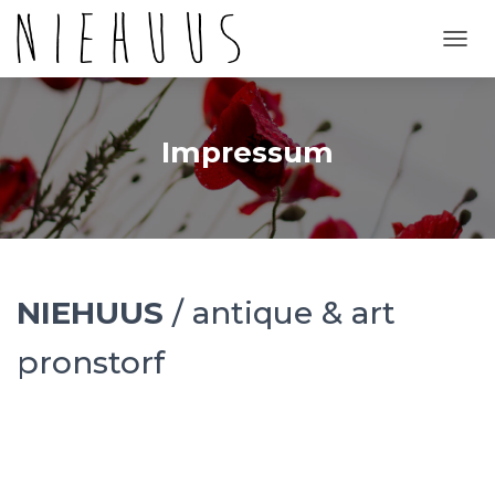
N
A
V
I
G
Impressum
A
T
I
O
N
U
M
NIEHUUS
/ antique & art
S
C
H
pronstorf
A
L
T
E
N