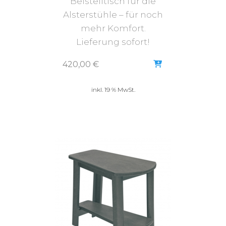
Beistelltisch für die
Alsterstühle – für noch
mehr Komfort.
Lieferung sofort!
420,00
€
inkl. 19 % MwSt.