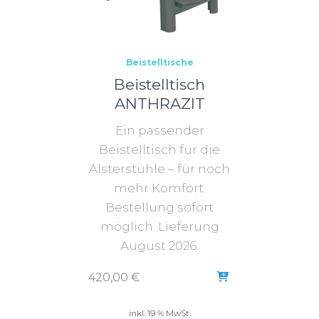
Beistelltische
Beistelltisch
ANTHRAZIT
Ein passender
Beistelltisch für die
Alsterstühle – für noch
mehr Komfort.
Bestellung sofort
möglich. Lieferung
August 2026.
420,00
€
inkl. 19 % MwSt.