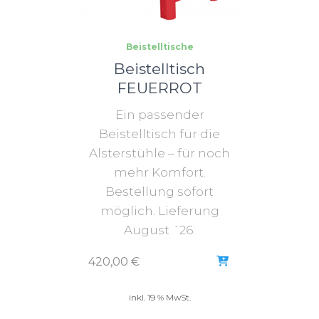
Beistelltische
Beistelltisch
FEUERROT
Ein passender
Beistelltisch für die
Alsterstühle – für noch
mehr Komfort.
Bestellung sofort
möglich. Lieferung
August ´26.
420,00
€
inkl. 19 % MwSt.