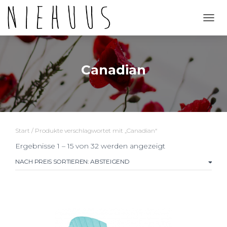
NAVI
Canadian
Start
/ Produkte verschlagwortet mit „Canadian“
Nach
Ergebnisse 1 – 15 von 32 werden angezeigt
Preis
sortiert:
absteigend