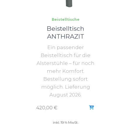
Beistelltische
Beistelltisch
ANTHRAZIT
Ein passender
Beistelltisch für die
Alsterstühle – für noch
mehr Komfort.
Bestellung sofort
möglich. Lieferung
August 2026.
420,00
€
inkl. 19 % MwSt.