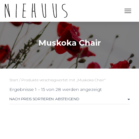
NAVI
Muskoka Chair
Start
/ Produkte verschlagwortet mit „Muskoka Chair“
Nach
Ergebnisse 1 – 15 von 28 werden angezeigt
Preis
sortiert:
absteigend