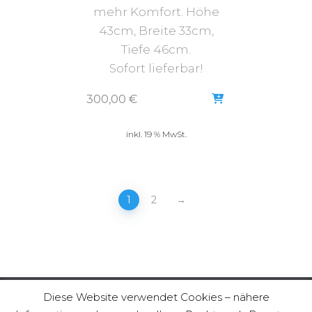
mehr Komfort. Höhe
43cm, Breite 33cm,
Tiefe 46cm.
Sofort lieferbar!
300,00
€
inkl. 19 % MwSt.
1
2
→
Diese Website verwendet Cookies – nähere