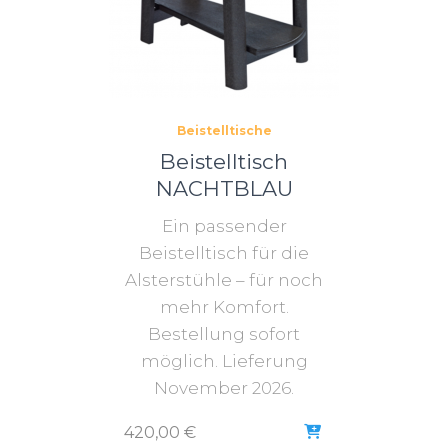
Beistelltische
Beistelltisch
NACHTBLAU
Ein passender
Beistelltisch für die
Alsterstühle – für noch
mehr Komfort.
Bestellung sofort
möglich. Lieferung
November 2026.
420,00
€