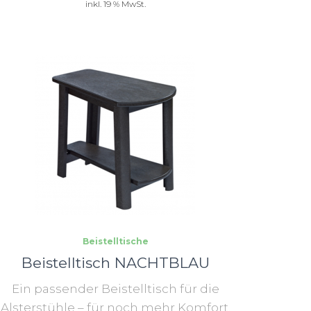
inkl. 19 % MwSt.
Beistelltische
Beistelltisch NACHTBLAU
Ein passender Beistelltisch für die
Alsterstühle – für noch mehr Komfort.