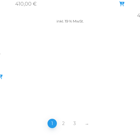
410,00
€
inkl. 19 % MwSt.
r
1
2
3
→