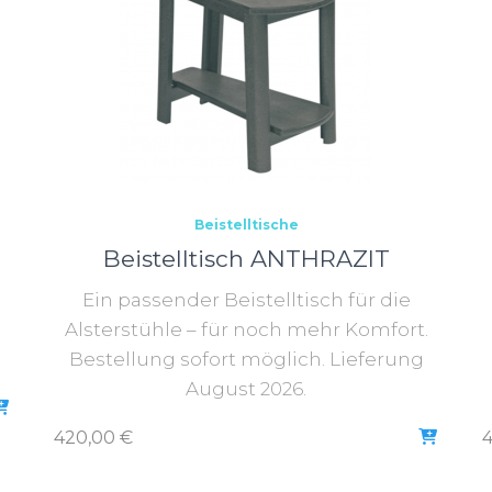
Beistelltische
Beistelltisch ANTHRAZIT
Ein passender Beistelltisch für die
Alsterstühle – für noch mehr Komfort.
Bestellung sofort möglich. Lieferung
August 2026.
420,00
€