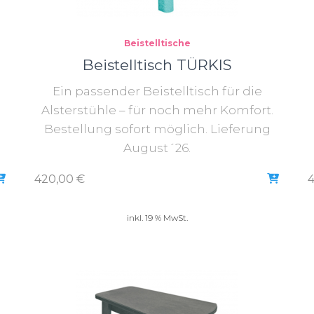
Beistelltische
Beistelltisch TÜRKIS
Ein passender Beistelltisch für die
Alsterstühle – für noch mehr Komfort.
Bestellung sofort möglich. Lieferung
August´26.
420,00
€
inkl. 19 % MwSt.