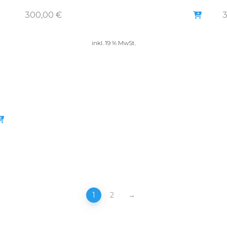
300,00
€
inkl. 19 % MwSt.
1
2
→