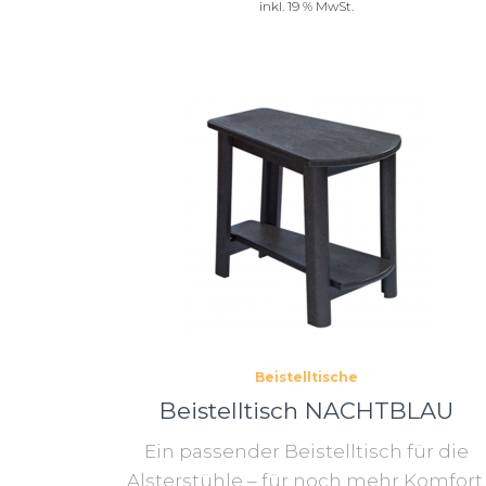
inkl. 19 % MwSt.
Beistelltische
Beistelltisch NACHTBLAU
Ein passender Beistelltisch für die
Alsterstühle – für noch mehr Komfort.