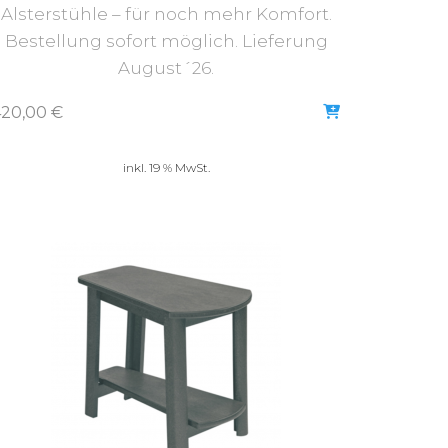
Alsterstühle – für noch mehr Komfort.
Bestellung sofort möglich. Lieferung
August´26.
420,00
€
inkl. 19 % MwSt.