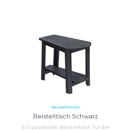
gend
Beistelltische
Beistelltisch Schwarz
Ein passender Beistelltisch für die