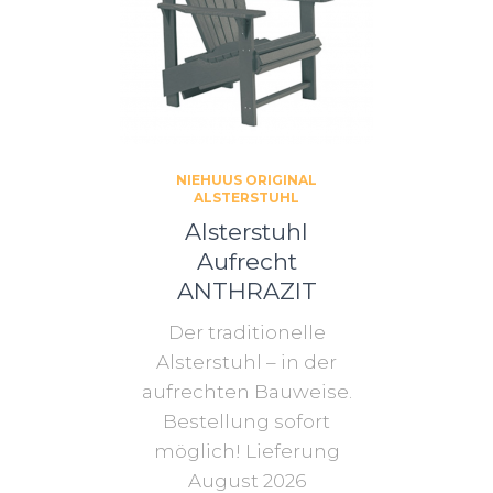
NIEHUUS ORIGINAL
ALSTERSTUHL
Alsterstuhl
Aufrecht
ANTHRAZIT
Der traditionelle
Alsterstuhl – in der
aufrechten Bauweise.
Bestellung sofort
möglich! Lieferung
August 2026