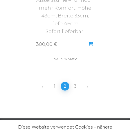
Alsterstühle – für noch
mehr Komfort. Höhe
43cm, Breite 33cm,
Tiefe 46cm.
Sofort lieferbar!
300,00
€
inkl. 19 % MwSt.
←
1
2
3
→
Diese Website verwendet Cookies – nähere