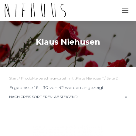
NAVI
Klaus Niehusen
Start
/
Produkte verschlagwortet mit „Klaus Niehusen“
/ Seite 2
Nach
Ergebnisse 16 – 30 von 42 werden angezeigt
Preis
sortiert:
absteigend