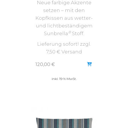
Neue farbige Akzente
setzen – mit den
Kopfkissen aus wetter-
und lichtbeständigem
®
Sunbrella
Stoff.
Lieferung sofort! zzgl.
7,50 € Versand
120,00
€
inkl. 19 % MwSt.