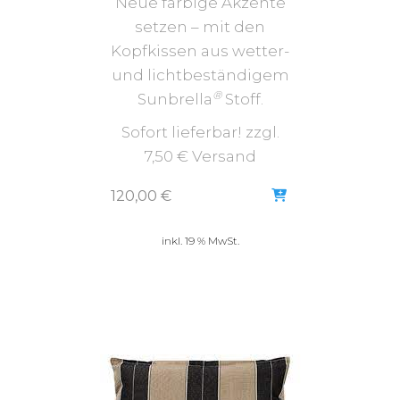
Neue farbige Akzente
setzen – mit den
Kopfkissen aus wetter-
und lichtbeständigem
®
Sunbrella
Stoff.
Sofort lieferbar! zzgl.
7,50 € Versand
120,00
€
inkl. 19 % MwSt.