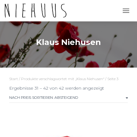
NAVI
Klaus Niehusen
Start
/
Produkte verschlagwortet mit „Klaus Niehusen“
/ Seite 3
Nach
Ergebnisse 31 – 42 von 42 werden angezeigt
Preis
sortiert:
absteigend