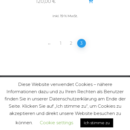
120,00
€
inkl. 19 % MwSt.
←
1
2
3
Diese Website verwendet Cookies – nähere
Informationen dazu und zu Ihren Rechten als Benutzer
KONTAKT
IMPRESSUM
DATENSCHUTZERKLÄRUNG
finden Sie in unserer Datenschutzerklärung am Ende der
Seite. Klicken Sie auf „Ich stimme zu“, um Cookies zu
AGB
BAUANLEITUNGEN ALSTERSTÜHLE
akzeptieren und direkt unsere Website besuchen zu
Hestia | Entwickelt von
ThemeIsle
können.
Cookie settings
Ich stimme zu