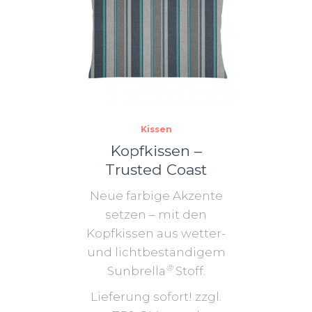
Kissen
Kopfkissen –
Trusted Coast
Neue farbige Akzente
setzen – mit den
Kopfkissen aus wetter-
und lichtbeständigem
®
Sunbrella
Stoff.
Lieferung sofort! zzgl.