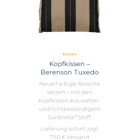
Kissen
Kopfkissen –
Berenson Tuxedo
Neue Farbige Akzente
setzen – mit den
Kopfkissen aus wetter-
und lichtbeständigem
®
Sunbrella
Stoff.
Lieferung sofort! zzgl.
7,50 € Versand