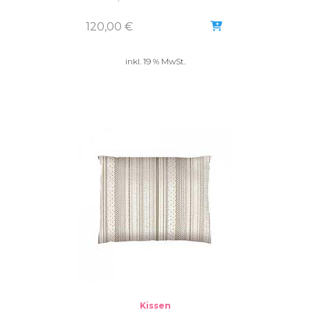
120,00
€
inkl. 19 % MwSt.
Kissen