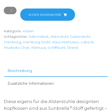
Kopfkissen
-
IN DEN WARENKORB
Jockey
Red
Kategorie:
Kissen
Menge
Schlagwörter:
Adirondack
,
Alsterstuhl
,
Gartenstuhl
,
Hamburg
,
Hamburg-Stuhl
,
Klaus Niehusen
,
Lübeck
,
Muskoka Chair
,
Niehuus
,
Schiffstuhl
,
Strand
Beschreibung
Zusätzliche Informationen
Diese eigens für die Alsterstühle designten
®
Kopfkissen sind aus Sunbrella
-Stoff gefertigt –